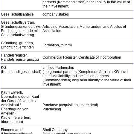
partners (Kommanditisten) bear liability to the value of
their investment)
Gesellschaftsanteile
company stakes
Gesellschaftsvertrag,
Gründungsurkunde bzw.
Articles of Association, Memorandum and Articles of
Errichtungsurkunde mit
Association
Gesellschaftsvertrag
Gründung, gründen,
Formation, to form
Errichtung, errichten
Handelsregister,
Commercial Register, Certificate of Incorporation
Handelsregisterauszug
KG
Limited Partnership
(Kommanditgesellschaft)
(the general partners (Komplementäre) in a KG have
unlimited liability and the limited partners
(Kommanditisten) only bear liability to the value of their
investment)
Kauf (Erwerb,
Übernahme durch Kauf
der Geschäftsanteile /
Anteilskauf /
Purchase (acquisition, share deal)
Übertragung von
Purchasing
Anteilen)
Kaufen (erwerben,
übernehmen)
Firmenmantel
Shell Company
(Mantelgesellschaft,
(also dormant, non-operating)