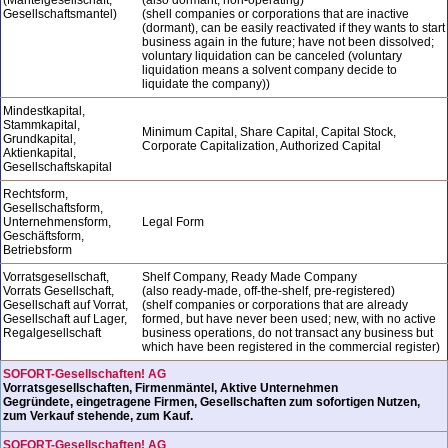
Gesellschaftsmantel)
(shell companies or corporations that are inactive
(dormant), can be easily reactivated if they wants to start
business again in the future; have not been dissolved;
voluntary liquidation can be canceled (voluntary
liquidation means a solvent company decide to
liquidate the company))
Mindestkapital,
Stammkapital,
Minimum Capital, Share Capital, Capital Stock,
Grundkapital,
Corporate Capitalization, Authorized Capital
Aktienkapital,
Gesellschaftskapital
Rechtsform,
Gesellschaftsform,
Unternehmensform,
Legal Form
Geschäftsform,
Betriebsform
Vorratsgesellschaft,
Shelf Company, Ready Made Company
Vorrats Gesellschaft,
(also ready-made, off-the-shelf, pre-registered)
Gesellschaft auf Vorrat,
(shelf companies or corporations that are already
Gesellschaft auf Lager,
formed, but have never been used; new, with no active
Regalgesellschaft
business operations, do not transact any business but
which have been registered in the commercial register)
SOFORT-Gesellschaften! AG
Vorratsgesellschaften, Firmenmäntel, Aktive Unternehmen
Gegründete, eingetragene Firmen, Gesellschaften zum sofortigen Nutzen,
zum Verkauf stehende, zum Kauf.
SOFORT-Gesellschaften! AG