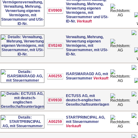
Verwaltung, Mehrung,
Verwertung eigenen
EV0909
Vermögens, mit
AG
Steuernummer und USt-
ID-Nr.
Verkauft
Verwaltung, Mehrung,
Verwertung eigenen
EV0240
Vermögens, mit
Steuernummer, mit USt-
AG
ID-Nr.
ISARSMARAGD AG, mit
A00255
Steuernummer
Verkauft
AG
ECTUSS AG, mit
EV0930
deutsch-englischen
Gesellschaftsunterlagen
AG
STARTPRINCIPAL AG,
A00259
mit Steuernummer
Verkauft
AG