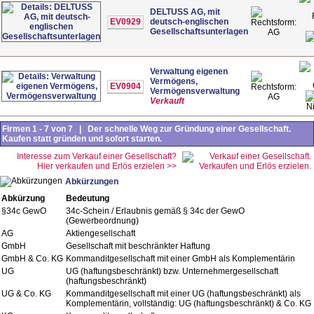
DELTUSS AG, mit
EV0929
deutsch-englischen
Gesellschaftsunterlagen
AG
Verwaltung eigenen
Vermögens,
EV0904
Vermögensverwaltung
AG
Verkauft
N
Firmen 1 - 7 von 7 | Der schnelle Weg zur Gründung einer Gesellschaft.
Kaufen statt gründen und sofort starten.
Interesse zum Verkauf einer Gesellschaft?
Hier verkaufen und Erlös erzielen >>
Abkürzungen
Abkürzung
Bedeutung
§34c GewO
34c-Schein / Erlaubnis gemäß § 34c der GewO
(Gewerbeordnung)
AG
Aktiengesellschaft
GmbH
Gesellschaft mit beschränkter Haftung
GmbH & Co. KG
Kommanditgesellschaft mit einer GmbH als Komplementärin
UG
UG (haftungsbeschränkt) bzw. Unternehmergesellschaft
(haftungsbeschränkt)
UG & Co. KG
Kommanditgesellschaft mit einer UG (haftungsbeschränkt) als
Komplementärin, vollständig: UG (haftungsbeschränkt) & Co. KG