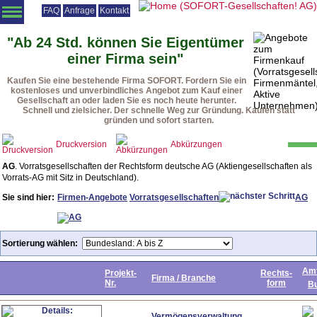
FAQ
Anfrage
Kontakt
Angebotsliste
Vorratsgesellschaften
Firmenmäntel
Beteiligungen
"Ab 24 Std. können Sie Eigentümer
einer Firma sein"
Vorteile
Vorgehensweise
Rechtsformen
Urteile
Downloads
Kaufen Sie eine bestehende Firma SOFORT. Fordern Sie ein
Startseite
kostenloses und unverbindliches Angebot zum Kauf einer
Gesellschaft an oder laden Sie es noch heute herunter.
Schnell und zielsicher. Der schnelle Weg zur Gründung. Kaufen statt
gründen und sofort starten.
Druckversion
Abkürzungen
AG
. Vorratsgesellschaften der Rechtsform deutsche AG (Aktiengesellschaften als
Vorrats-AG mit Sitz in Deutschland).
Sie sind hier:
Firmen-Angebote
Vorratsgesellschaften
AG
Sortierung wählen:
Amt
Projekt-
Rechts-
Firma / Branche
Nr.
form
B
Vermögensverwaltung,