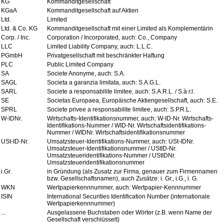
KG
Kommanditgesellschaft
KGaA
Kommanditgesellschaft auf Aktien
Ltd.
Limited
Ltd. & Co. KG
Kommanditgesellschaft mit einer Limited als Komplementärin
Corp. / Inc.
Corporation / Incorporated, auch: Co., Company
LLC
Limited Liability Company, auch: L.L.C.
PGmbH
Privatgesellschaft mit beschränkter Haftung
PLC
Public Limited Company
SA
Societe Anonyme, auch: S.A.
SAGL
Societa a garanzia limitata, auch: S.A.G.L.
SARL
Societe a responsabilite limitee, auch: S.A.R.L. / S.à r.l.
SE
Societas Europaea, Europäische Aktiengesellschaft, auch: S.E.
SPRL
Societe privee a responsabilite limitee, auch: S.P.R.L.
W-IDNr.
Wirtschafts-Identifikationsnummer, auch: W-ID-Nr. Wirtschafts-
Identifikations-Nummer / WID-Nr. Wirtschaftsidentifikations-
Nummer / WIDNr. Wirtschaftsidentifikationsnummer
USt-ID-Nr.
Umsatzsteuer-Identifikations-Nummer, auch: USt-IDNr.
Umsatzsteuer-Identifikationsnummer / UStID-Nr.
Umsatzsteueridentifikations-Nummer / UStIDNr.
Umsatzsteueridentifikationsnummer
i.Gr.
in Gründung (als Zusatz zur Firma, genauer zum Firmennamen
bzw. Gesellschaftsnamen), auch Zusätze: i. Gr., i.G., i. G.
WKN
Wertpapierkennnummer, auch: Wertpapier-Kennnummer
ISIN
International Securities Identification Number (internationale
Wertpapierkennnummer)
...
Ausgelassene Buchstaben oder Wörter (z.B. wenn Name der
Gesellschaft verschlüsselt)